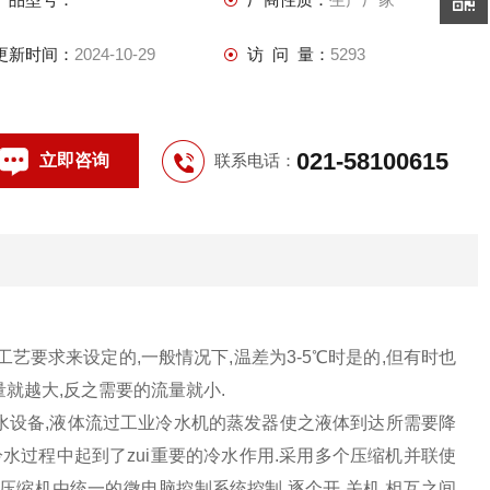
更新时间：
2024-10-29
访 问 量：
5293
021-58100615
立即咨询
联系电话：
要求来设定的,一般情况下,温差为3-5℃时是的,但有时也
量就越大,反之需要的流量就小.
水设备,液体流过工业冷水机的蒸发器使之液体到达所需要降
冷水过程中起到了zui重要的冷水作用.采用多个压缩机并联使
有压缩机由统一的微电脑控制系统控制,逐个开,关机,相互之间