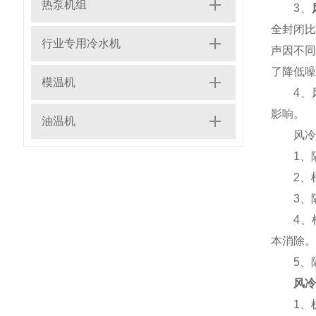
热泵机组
3、
全封闭
行业专用冷水机
声因不
了降低噪
模温机
4、风
影响。
油温机
风冷式
1、隔
2、根
3、隔
4、根
本消除。
5、隔
风冷
1、机