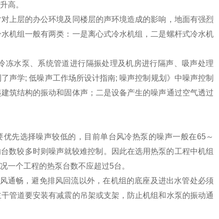
升高。
对上层的办公环境及同楼层的声环境造成的影响，地面有强烈
冷水机组一般有两类：一是离心式冷水机组，二是螺杆式冷水机
冷冻水泵、系统管道进行隔振处理及机房进行隔声、吸声处理
了声学; 低噪声工作场所设计指南; 噪声控制规划》中噪声控制
起建筑结构的振动和固体声；二是设备产生的噪声通过空气透过
优先选择噪声较低的，目前单台风冷热泵的噪声一般在65～
泵的台数较多时则噪声就较难控制。因此在选用热泵的工程中机组
况一个工程的热泵台数不应超过5台。
风通畅，避免排风回流以外，在机组的底座及进出水管处必须
主干管道要安装有减震的吊架或支架，防止机组和水泵的振动通