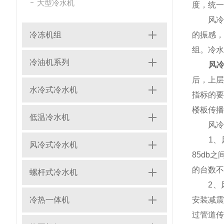
大型冷水机
度，统一
风冷式
冷冻机组
的振感
组。冷水
冷油机系列
风
后，上层
水冷式冷水机
指标的
楼板传播
低温冷水机
风冷冷
1、风
风冷式冷水机
85db
的台数不
螺杆式冷水机
2、风
冷热一体机
安装减
过管道传