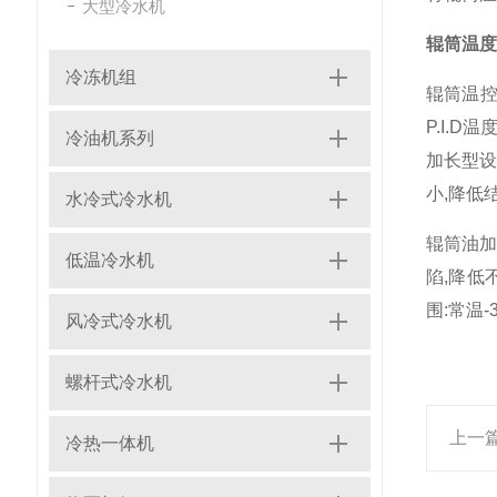
大型冷水机
辊筒温度
冷冻机组
辊筒温控
P.I.
冷油机系列
加长型设
小,降低
水冷式冷水机
辊筒油加
低温冷水机
陷,降低
围:常温
风冷式冷水机
螺杆式冷水机
上一
冷热一体机