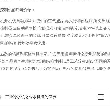
控制机的功能介绍：
机开机便自动排净系统中的空气,然后再执行加热程序,避免出现
D温度控制器,全自动调节模式,触摸式内储,自动演算,省电35%以上
计,减少单位面积的负载,升降温速度快,温度稳定,使用长.辊筒温
结垢的风险,传热效率更快捷.
热器的辊筒温度控制机专家,广泛应用辊筒和辊轮行业,辊筒的温
不良产品的产生.根据辊筒的结构性能以及工艺流程,确定不同的温度
-370℃,控温度:±1℃,售后：为客户提供贴心的使用保养提示和*
篇：
工业冷水机之冷水机组的保养