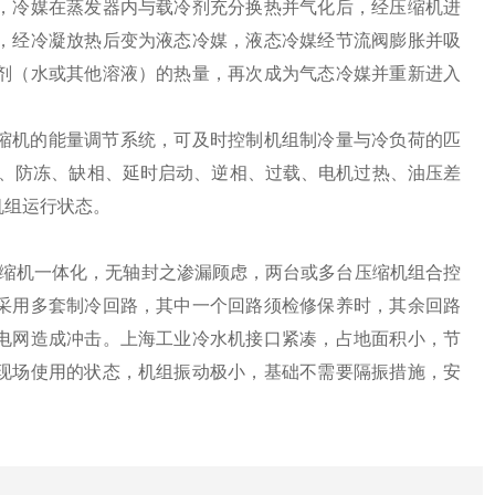
，冷媒在蒸发器内与载冷剂充分换热并气化后，经压缩机进
，经冷凝放热后变为液态冷媒，液态冷媒经节流阀膨胀并吸
剂（水或其他溶液）的热量，再次成为气态冷媒并重新进入
压缩机的能量调节系统，可及时控制机组制冷量与冷负荷的匹
压、防冻、缺相、延时启动、逆相、过载、电机过热、油压差
机组运行状态。
压缩机一体化，无轴封之渗漏顾虑，两台或多台压缩机组合控
采用多套制冷回路，其中一个回路须检修保养时，其余回路
电网造成冲击。上海工业冷水机接口紧凑，占地面积小，节
现场使用的状态，机组振动极小，基础不需要隔振措施，安