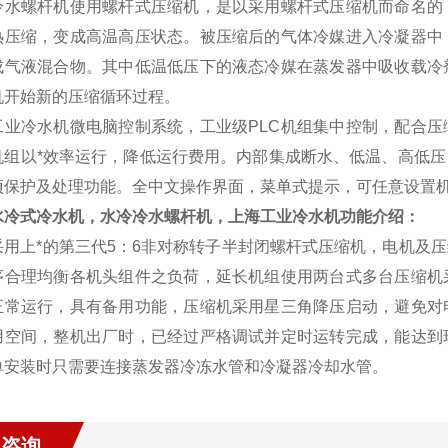
冷水螺杆机使用螺杆式压缩机，是以采用螺杆式压缩机而命名的
热压缩，变成高温高压状态。被压缩后的气体冷媒进入冷凝器中
成气液混合物。其中低温低压下的液态冷媒在蒸发器中吸收载冷
机开始新的压缩循环过程。
工业冷水机微电脑控制系统，工业级PLC机组集中控制，配合
机组以*效率运行，降低运行费用。内部集成断水、低温、高低
项保护及处理功能。全中文操作界面，菜单式提示，可任意设置
水冷式冷水机，水冷冷水螺杆机，上海工业冷水机功能介绍：
采用上*的第三代5：6非对称转子半封闭螺杆式压缩机，电机及
序合理均衡各机头组件之负荷，延长机组使用两台式多台压缩机
正常运行，具有备用功能，压缩机采用星三角降压启动，避免对
用空间，整机出厂时，已经过严格调试并定时运转完成，能达到
单安装时只需要连接蒸发器冷冻水管和冷凝器冷却水管。
线咨询