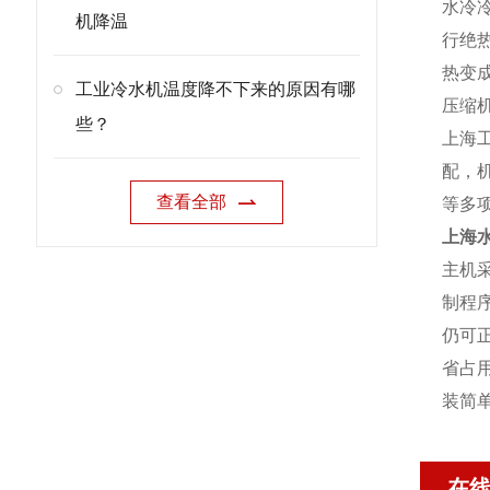
水冷
机降温
行绝
热变
工业冷水机温度降不下来的原因有哪
压缩
些？
上海
配，
查看全部
等多
上海
主机
制程
仍可
省占
装简
在