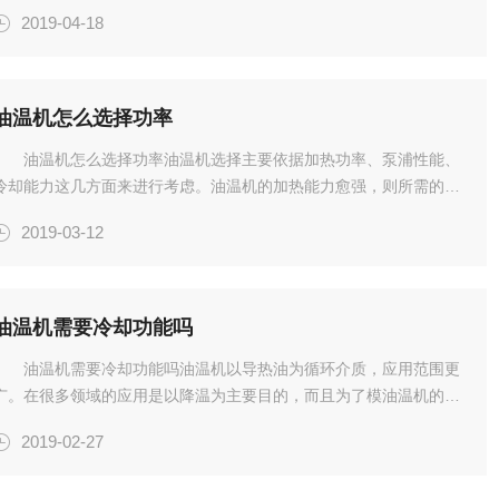
定冷水机的类型，一般分为，常温型，低温型，中低温型，超低温
2019-04-18
型，主要根据冷水机冷却介质来判断，通常上海冷水机大分类水冷型
和风冷...
油温机怎么选择功率
油温机怎么选择功率油温机选择主要依据加热功率、泵浦性能、
冷却能力这几方面来进行考虑。油温机的加热能力愈强，则所需的升
温时间就越短，可以减少初期的加温时间，但加热功率并非越大越
2019-03-12
好，过大的加热功率不仅机组造价会比较高，同时对电网的冲击也会
更大一...
油温机需要冷却功能吗
油温机需要冷却功能吗油温机以导热油为循环介质，应用范围更
广。在很多领域的应用是以降温为主要目的，而且为了模油温机的控
温更高以及可以降低导热油温度，冷却功能也是*的。油温机则多采
2019-02-27
用间接冷却的方式，内部安装有板式换热器或油冷器等装置，系统内
的热...