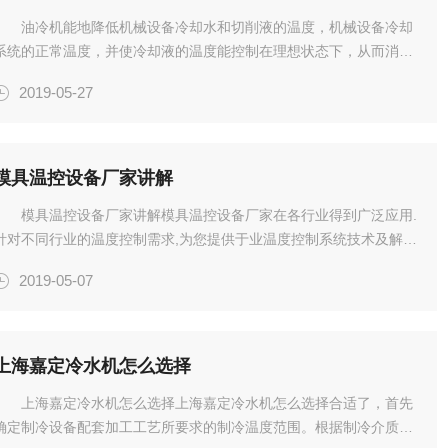
油冷机能地降低机械设备冷却水和切削液的温度，机械设备冷却
系统的正常温度，并使冷却液的温度能控制在理想状态下，从而消除
了机械设备中由于热带来的不良影响，并提高了机械设备的使用和机
2019-05-27
械加工质量水平。对于油冷机有着相当多的研究，今天就来带大家了
解一...
模具温控设备厂家讲解
模具温控设备厂家讲解模具温控设备厂家在各行业得到广泛应用.
针对不同行业的温度控制需求,为您提供于业温度控制系统技术及解决
方案.模具温控设备优良的品质,适中的价位,以及*的售后服务,使用户
2019-05-07
以小的能耗,生产出的产品,满足您的需求.模具温控设备厂...
上海嘉定冷水机怎么选择
上海嘉定冷水机怎么选择上海嘉定冷水机怎么选择合适了，首先
确定制冷设备配套加工工艺所要求的制冷温度范围。根据制冷介质确