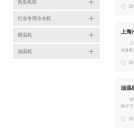
为例讲
热泵机组
20
冷冻油
上的...
行业专用冷水机
上海
模温机
上
设备配
油温机
的类型
20
据冷水
要根...
油温
油
降不下
和小伙
20
板式换
进行...