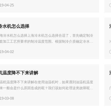
解1、将系统冷媒回收到冷凝器侧，将压缩机内冷媒排除，将
19-04-25
从压缩机的放油角阀排出。2、压缩机的润滑油，从油过滤器
冷水机怎么选择
海冷水机怎么选择上海冷水机怎么选择合适了，首先确定制冷
套加工工艺所要求的制冷温度范围。根据制冷介质确定冷水机
，一般分为，常温型，低温型，中低温型，超低温型，主要根
19-04-02
机冷却介质来判断，通常上海冷水机大分类水冷型和风冷型，
机温度降不下来讲解
温机温度降不下来讲解在使用油温机时，如果遇到油温机温度
来一般会是什么原因造成的呢？我们该如何处理这类故障呢？
伴一起分享讲解油温机则多采用间接冷却的方式，内部安装有
19-03-08
热器或油冷器等装置，系统内的热媒体和冷却水源在换热器中