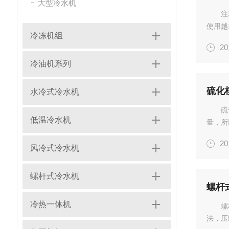
大型冷水机
注
使用越
冷冻机组
于注塑
20
对于媒
我们...
冷油机系列
硫化
水冷式冷水机
硫
低温冷水机
量，所
常采用
20
接和间
风冷式冷水机
化模温.
螺杆式冷水机
螺杆
冷热一体机
螺
法，压